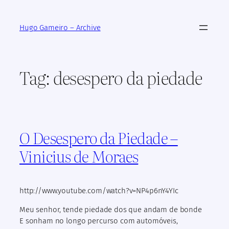
Skip
to
Hugo Gameiro – Archive
content
Tag:
desespero da piedade
O Desespero da Piedade –
Vinicius de Moraes
http://www.youtube.com/watch?v=NP4p6nY4YIc
Meu senhor, tende piedade dos que andam de bonde
E sonham no longo percurso com automóveis,